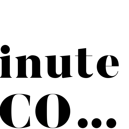
inute
CO…