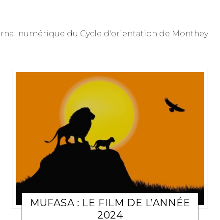
urnal numérique du Cycle d'orientation de Monthey
MUFASA : LE FILM DE L’ANNÉE
2024
CINÉ - TECH
IVANO PRANJES
JANVIER 27, 2025