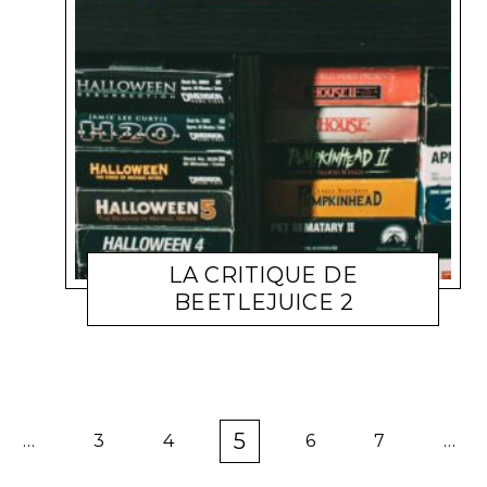
LA CRITIQUE DE
BEETLEJUICE 2
CINÉ - TECH
IVANO PRANJES
OCTOBRE 3, 2024
5
…
3
4
6
7
…