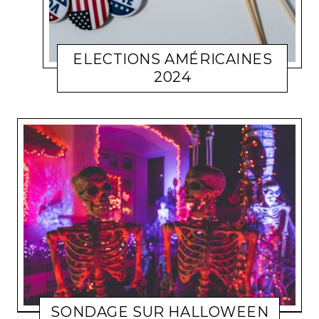
ELECTIONS AMÉRICAINES
2024
CULTURE
MATHIS GAY
JANVIER 20, 2025
SONDAGE SUR HALLOWEEN
AU CO
MATHIS GAY
NOVEMBRE 11, 2024