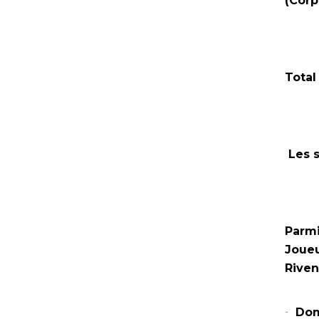
(Corp
Total
Les s
Parmi
Joueu
Riven
Dom