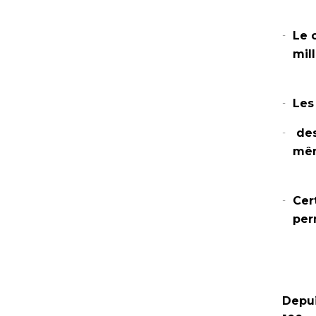
Le 
mil
Les
des
mêm
Cer
per
Depui