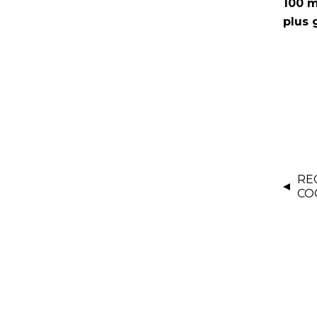
100 m
plus 
KAR
RE
CO