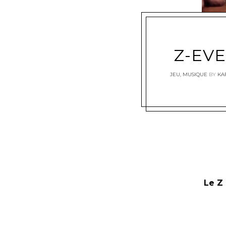
Z-EVE
JEU
,
MUSIQUE
BY
KA
Le Z 