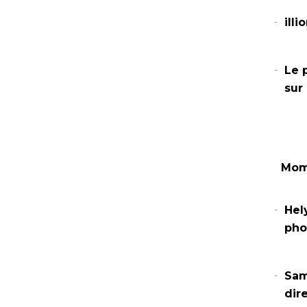
illi
Le 
sur
Mome
Hel
pho
Samu
dir