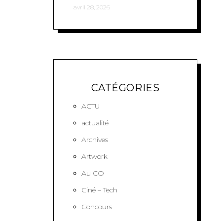
avril 28, 2026
CATÉGORIES
ACTU
actualité
Archives
Artwork
Au CO
Ciné – Tech
Concours